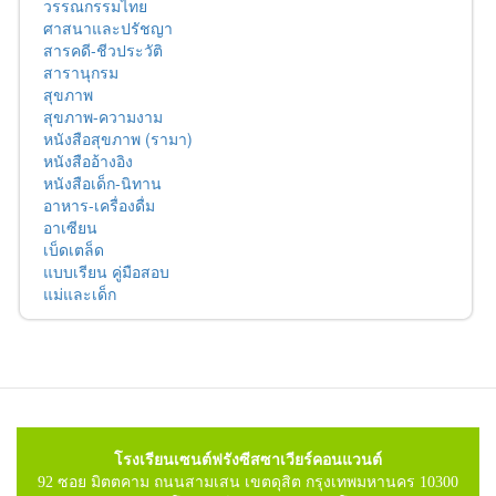
วรรณกรรมไทย
ศาสนาและปรัชญา
สารคดี-ชีวประวัติ
สารานุกรม
สุขภาพ
สุขภาพ-ความงาม
หนังสือสุขภาพ (รามา)
หนังสืออ้างอิง
หนังสือเด็ก-นิทาน
อาหาร-เครื่องดื่ม
อาเซียน
เบ็ดเตล็ด
แบบเรียน คู่มือสอบ
แม่และเด็ก
โรงเรียนเซนต์ฟรังซีสซาเวียร์คอนแวนต์
92 ซอย มิตตคาม ถนนสามเสน เขตดุสิต กรุงเทพมหานคร 10300