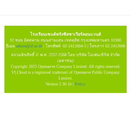
โรงเรียนเซนต์ฟรังซีสซาเวียร์คอนแวนต์
92 ซอย มิตตคาม ถนนสามเสน เขตดุสิต กรุงเทพมหานคร 10300
อีเมล
admin@sf.ac.th
| โทรศัพท์ 02-2412604-5 | โทรสาร 02-2412606
สงวนลิขสิทธิ์ © พ.ศ. 2557-2568 โดย บริษัท โอเพ่นเซิร์ฟ จำกัด
(มหาชน)
Copyright 2025 Openserve Company Limited. All rights reserved.
VLCloud is a registered trademart of Openserve Public Company
Limited.
Version 2.30.1b |
Policy