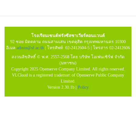
โรงเรียนเซนต์ฟรังซีสซาเวียร์คอนแวนต์
92 ซอย มิตตคาม ถนนสามเสน เขตดุสิต กรุงเทพมหานคร 10300
อีเมล
admin@sf.ac.th
| โทรศัพท์ 02-2412604-5 | โทรสาร 02-2412606
สงวนลิขสิทธิ์ © พ.ศ. 2557-2568 โดย บริษัท โอเพ่นเซิร์ฟ จำกัด
(มหาชน)
Copyright 2025 Openserve Company Limited. All rights reserved.
VLCloud is a registered trademart of Openserve Public Company
Limited.
Version 2.30.1b |
Policy