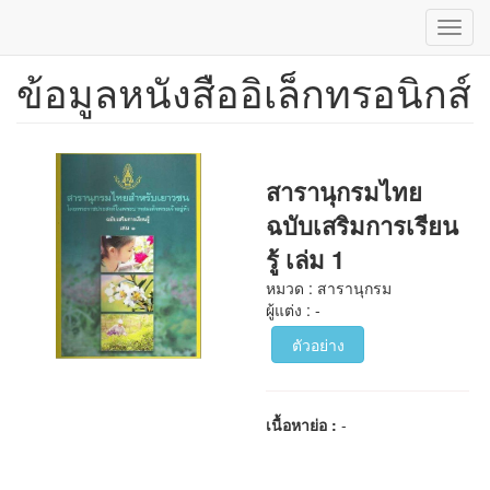
Toggl
navig
ข้อมูลหนังสืออิเล็กทรอนิกส์
ข้าม
ไป
ยัง
เนื้อหา
หลัก
สารานุกรมไทย
ฉบับเสริมการเรียน
รู้ เล่ม 1
หมวด : สารานุกรม
ผู้แต่ง : -
ตัวอย่าง
เนื้อหาย่อ :
-