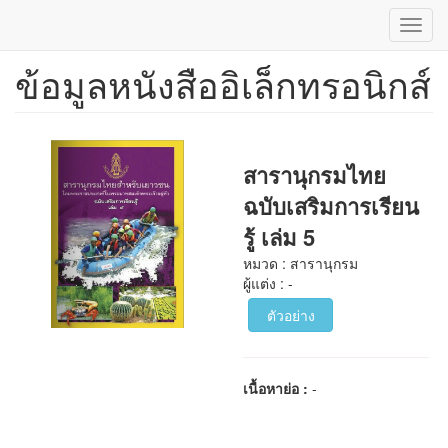
Toggl
navig
ข้อมูลหนังสืออิเล็กทรอนิกส์
ข้าม
ไป
ยัง
เนื้อหา
หลัก
สารานุกรมไทย
ฉบับเสริมการเรียน
รู้ เล่ม 5
หมวด : สารานุกรม
ผู้แต่ง : -
ตัวอย่าง
เนื้อหาย่อ :
-