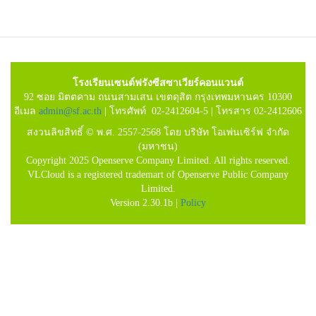
โรงเรียนเซนต์ฟรังซีสซาเวียร์คอนแวนต์
92 ซอย มิตตคาม ถนนสามเสน เขตดุสิต กรุงเทพมหานคร 10300
อีเมล
admin@sf.ac.th
| โทรศัพท์ 02-2412604-5 | โทรสาร 02-2412606
สงวนลิขสิทธิ์ © พ.ศ. 2557-2568 โดย บริษัท โอเพ่นเซิร์ฟ จำกัด
(มหาชน)
Copyright 2025 Openserve Company Limited. All rights reserved.
VLCloud is a registered trademart of Openserve Public Company
Limited.
Version 2.30.1b |
Policy