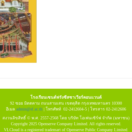
โรงเรียนเซนต์ฟรังซีสซาเวียร์คอนแวนต์
92 ซอย มิตตคาม ถนนสามเสน เขตดุสิต กรุงเทพมหานคร 10300
อีเมล
admin@sf.ac.th
| โทรศัพท์ 02-2412604-5 | โทรสาร 02-2412606
สงวนลิขสิทธิ์ © พ.ศ. 2557-2568 โดย บริษัท โอเพ่นเซิร์ฟ จำกัด (มหาชน)
Copyright 2025 Openserve Company Limited. All rights reserved.
VLCloud is a registered trademart of Openserve Public Company Limited.