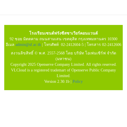
โรงเรียนเซนต์ฟรังซีสซาเวียร์คอนแวนต์
92 ซอย มิตตคาม ถนนสามเสน เขตดุสิต กรุงเทพมหานคร 10300
อีเมล
admin@sf.ac.th
| โทรศัพท์ 02-2412604-5 | โทรสาร 02-2412606
สงวนลิขสิทธิ์ © พ.ศ. 2557-2568 โดย บริษัท โอเพ่นเซิร์ฟ จำกัด
(มหาชน)
Copyright 2025 Openserve Company Limited. All rights reserved.
VLCloud is a registered trademart of Openserve Public Company
Limited.
Version 2.30.1b |
Policy