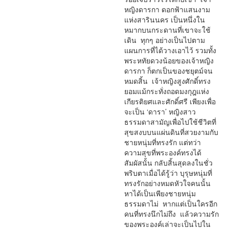
หญิงดารกา ดอกฟ้าแสนงาม
แห่งสารินนคร เป็นหนึ่งใน
หมากบนกระดานที่เขาจะใช้
เดิน ทุกๆ อย่างเป็นไปตาม
แผนการที่ได้วางเอาไว้ รวมทั้ง
พระหทัยดวงน้อยของเจ้าหญิง
ดารกา ก็ตกเป็นของชยุตม์จน
หมดสิ้น เจ้าหญิงสูงศักดิ์ทรง
ยอมแม้กระทั่งถอดมงกุฎแห่ง
เกียรติยศและศักดิ์ศรี เพียงเพื่อ
จะเป็น ‘ดารา’ หญิงสาว
ธรรมดาสามัญเพื่อไปใช้ชีวิตที่
สุขสงบบนแผ่นดินที่สวยงามกับ
ชายหนุ่มที่ทรงรัก แต่ทว่า
ความสุขที่พระองค์ทรงได้
สัมผัสนั้น กลับสิ้นสุดลงในชั่ว
พริบตาเมื่อได้รู้ว่า บุรุษหนุ่มที่
ทรงรักอย่างหมดหัวใจคนนั้น
หาได้เป็นเพียงชายหนุ่ม
ธรรมดาไม่ หากแต่เป็นใครอีก
คนที่ทรงนึกไม่ถึง แล้วความรัก
ของพระองค์เล่าจะเป็นไปใน