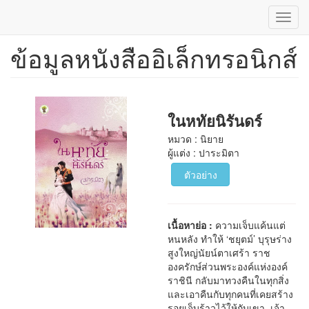
Toggl
navig
ข้อมูลหนังสืออิเล็กทรอนิกส์
ข้าม
ไป
ยัง
เนื้อหา
หลัก
ในหทัยนิรันดร์
หมวด : นิยาย
ผู้แต่ง : ปาระมิตา
ตัวอย่าง
เนื้อหาย่อ :
ความเจ็บแค้นแต่
หนหลัง ทำให้ ‘ชยุตม์’ บุรุษร่าง
สูงใหญ่นัยน์ตาเศร้า ราช
องครักษ์ส่วนพระองค์แห่งองค์
ราชินี กลับมาทวงคืนในทุกสิ่ง
และเอาคืนกับทุกคนที่เคยสร้าง
รอยเจ็บร้าวไว้ให้กับเขา เจ้า