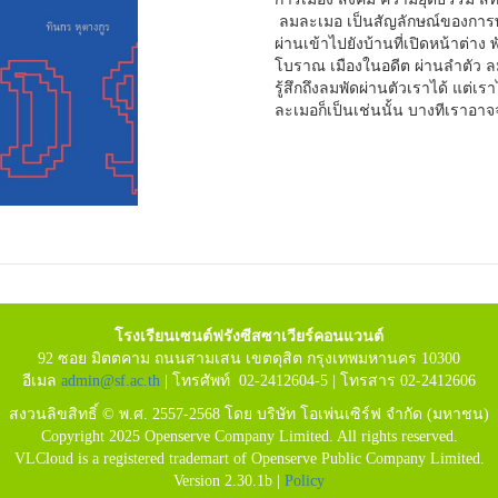
ลมละเมอ เป็นสัญลักษณ์ของการพั
ผ่านเข้าไปยังบ้านที่เปิดหน้าต่าง
โบราณ เมืองในอดีต ผ่านลำตัว ลมจ
รู้สึกถึงลมพัดผ่านตัวเราได้ แต่
ละเมอก็เป็นเช่นนั้น บางทีเราอาจจ
โรงเรียนเซนต์ฟรังซีสซาเวียร์คอนแวนต์
92 ซอย มิตตคาม ถนนสามเสน เขตดุสิต กรุงเทพมหานคร 10300
อีเมล
admin@sf.ac.th
| โทรศัพท์ 02-2412604-5 | โทรสาร 02-2412606
สงวนลิขสิทธิ์ © พ.ศ. 2557-2568 โดย บริษัท โอเพ่นเซิร์ฟ จำกัด (มหาชน)
Copyright 2025 Openserve Company Limited. All rights reserved.
VLCloud is a registered trademart of Openserve Public Company Limited.
Version 2.30.1b |
Policy