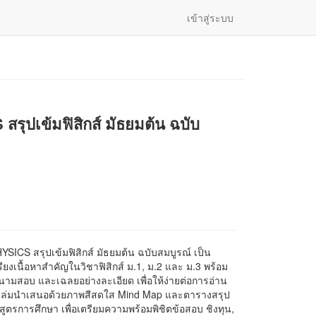
เข้าสู่ระบบ
ุปเข้มฟิสิกส์ มัธยมต้น ฉบับ
SICS สรุปเข้มฟิสิกส์ มัธยมต้น ฉบับสมบูรณ์ เป็น
รียงเนื้อหาสำคัญในวิชาฟิสิกส์ ม.1, ม.2 และ ม.3 พร้อม
ามสอบ และเฉลยอย่างละเอียด เพื่อให้ง่ายต่อการอ่าน
นเล่มนำเสนอด้วยภาพสีสดใส Mind Map และตารางสรุป
กสูตรการศึกษา เพื่อเตรียมความพร้อมพิชิตข้อสอบ ชิงทุน,