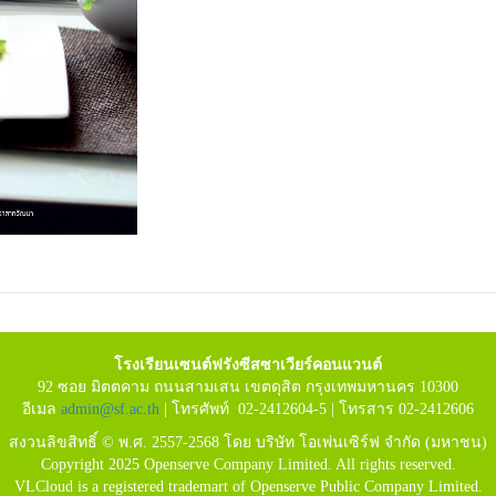
โรงเรียนเซนต์ฟรังซีสซาเวียร์คอนแวนต์
92 ซอย มิตตคาม ถนนสามเสน เขตดุสิต กรุงเทพมหานคร 10300
อีเมล
admin@sf.ac.th
| โทรศัพท์ 02-2412604-5 | โทรสาร 02-2412606
สงวนลิขสิทธิ์ © พ.ศ. 2557-2568 โดย บริษัท โอเพ่นเซิร์ฟ จำกัด (มหาชน)
Copyright 2025 Openserve Company Limited. All rights reserved.
VLCloud is a registered trademart of Openserve Public Company Limited.