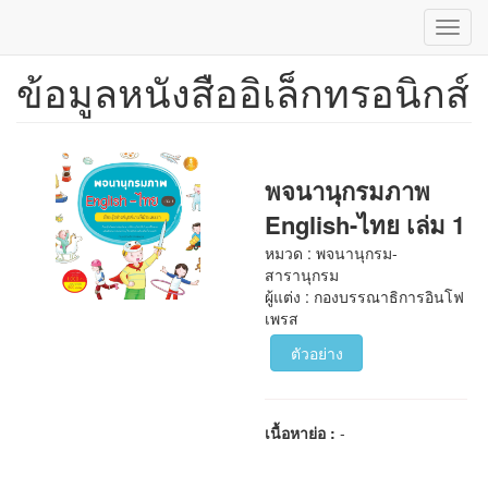
Toggl
navig
ข้อมูลหนังสืออิเล็กทรอนิกส์
ข้าม
ไป
ยัง
เนื้อหา
หลัก
พจนานุกรมภาพ
English-ไทย เล่ม 1
หมวด : พจนานุกรม-
สารานุกรม
ผู้แต่ง : กองบรรณาธิการอินโฟ
เพรส
ตัวอย่าง
เนื้อหาย่อ :
-