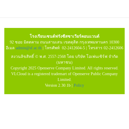
โรงเรียนเซนต์ฟรังซีสซาเวียร์คอนแวนต์
92 ซอย มิตตคาม ถนนสามเสน เขตดุสิต กรุงเทพมหานคร 10300
อีเมล
admin@sf.ac.th
| โทรศัพท์ 02-2412604-5 | โทรสาร 02-2412606
สงวนลิขสิทธิ์ © พ.ศ. 2557-2568 โดย บริษัท โอเพ่นเซิร์ฟ จำกัด
(มหาชน)
Copyright 2025 Openserve Company Limited. All rights reserved.
VLCloud is a registered trademart of Openserve Public Company
Limited.
Version 2.30.1b |
Policy