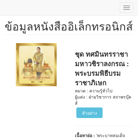
Toggl
navig
ข้อมูลหนังสืออิเล็กทรอนิกส์
ข้าม
ไป
ยัง
เนื้อหา
หลัก
ชุด ทศมินทรราชา
มหาวชิราลงกรณ :
พระบรมพิธีบรม
ราชาภิเษก
หมวด : ความรู้ทั่วไป
ผู้แต่ง : ฝ่ายวิชาการ สถาพรบุ๊ค
ส์
ตัวอย่าง
เนื้อหาย่อ :
'พระบาทสมเด็จ