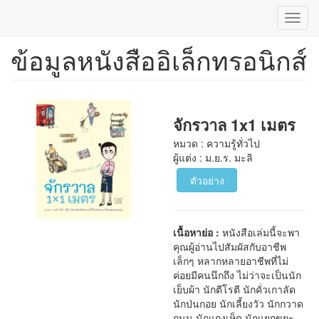
Toggl
navig
ข้อมูลหนังสืออิเล็กทรอนิกส์
ข้าม
ไป
ยัง
เนื้อหา
หลัก
จักรวาล 1x1 เมตร
หมวด : ความรู้ทั่วไป
ผู้แต่ง : ม.ย.ร. มะลิ
ตัวอย่าง
เนื้อหาย่อ :
หนังสือเล่มนี้จะพา
คุณผู้อ่านไปสัมผัสกับอาชีพ
เล็กๆ หลากหลายอาชีพที่ไม่
ค่อยมีคนนึกถึง ไม่ว่าจะเป็นนัก
เย็บผ้า นักตีโรตี นักคั่วเกาลัด
นักป่นกอย นักเลี้ยงวัว นักกวาด
ถนน นักแกงเห็ด นักแยกขยะ