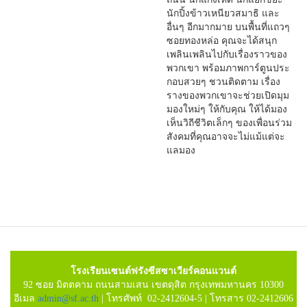
นักปิ้งข้าวเหนียวสมาธิ และ
อื่นๆ อีกมากมาย บนพื้นที่แถวๆ
ซอยทองหล่อ คุณจะได้สนุก
เพลินเพลินไปกับเรื่องราวของ
พวกเขา พร้อมภาพการ์ตูนประ
กอบสวยๆ ชวนติดตาม เรื่อง
รางของพวกเขาจะช่วยเปิดมุม
มองใหม่ๆ ให้กับคุณ ให้ได้มอง
เห็นวิถีชีวิตเล็กๆ ของเพื่อนร่วม
สังคมที่คุณอาจจะไม่แม้แต่จะ
แลมอง
โรงเรียนเซนต์ฟรังซีสซาเวียร์คอนแวนต์
92 ซอย มิตตคาม ถนนสามเสน เขตดุสิต กรุงเทพมหานคร 10300
อีเมล
admin@sf.ac.th
| โทรศัพท์ 02-2412604-5 | โทรสาร 02-2412606