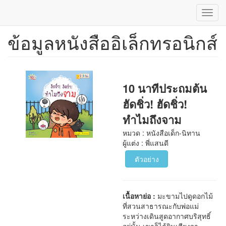
Toggl
navig
ข้อมูลหนังสืออิเล็กทรอนิกส์
ข้าม
ไป
ยัง
เนื้อหา
หลัก
10 นาทีประถมต้น
ฮัดชิ่ว! ฮัดชิ่ว!
ทำไมถึงจาม
หมวด : หนังสือเด็ก-นิทาน
ผู้แต่ง : พี่แสนดี
ตัวอย่าง
เนื้อหาย่อ :
มะขามไปดูดอกไม้
ที่สวนสาธารณะกับพ่อแม่
ระหว่างเดินสูดอากาศบริสุทธิ์