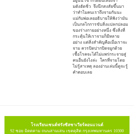
อยู่นั้น เขาก็ได้ยินเสียงจา
มดังฮัดชิ่ว จึงนึกสงสัยขึ้นมา
ว่าทำไมคนเราถึงจามกันนะ
แม่กับพ่อเลยอธิบายให้ฟังว่ามัน
เป็นกลไกการขับสิ่งแปลกปลอม
ของร่างกายอย่างหนึ่ง ซึ่งสิ่งที่
กระตุ้นให้เราจามก็มีหลาย
อย่าง แต่สิ่งสำคัญคือเมื่อเราจะ
จาม ควรปิดปากปิดจมูกด้วย
เชื้อโรคจะได้ไม่แพร่กระจายสู่
คนอื่นยังไงล่ะ ใครที่จามโดย
ไม่รู้สาเหตุ ลองอ่านเล่มนี้ดูจะรู้
คำตอบเลย
โรงเรียนเซนต์ฟรังซีสซาเวียร์คอนแวนต์
92 ซอย มิตตคาม ถนนสามเสน เขตดุสิต กรุงเทพมหานคร 10300