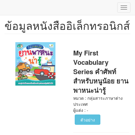
Toggl
navig
ข้อมูลหนังสืออิเล็กทรอนิกส์
ข้าม
ไป
ยัง
เนื้อหา
หลัก
My First
Vocabulary
Series คำศัพท์
สำหรับหนูน้อย ยาน
พาหนะน่ารู้
หมวด : กลุ่มสาระภาษาต่าง
ประเทศ
ผู้แต่ง : -
ตัวอย่าง