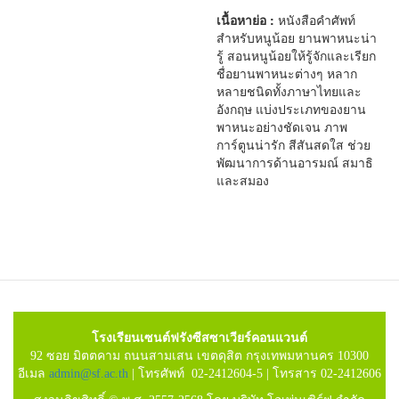
เนื้อหาย่อ :
หนังสือคำศัพท์
สำหรับหนูน้อย ยานพาหนะน่า
รู้ สอนหนูน้อยให้รู้จักและเรียก
ชื่อยานพาหนะต่างๆ หลาก
หลายชนิดทั้งภาษาไทยและ
อังกฤษ แบ่งประเภทของยาน
พาหนะอย่างชัดเจน ภาพ
การ์ตูนน่ารัก สีสันสดใส ช่วย
พัฒนาการด้านอารมณ์ สมาธิ
และสมอง
โรงเรียนเซนต์ฟรังซีสซาเวียร์คอนแวนต์
92 ซอย มิตตคาม ถนนสามเสน เขตดุสิต กรุงเทพมหานคร 10300
อีเมล
admin@sf.ac.th
| โทรศัพท์ 02-2412604-5 | โทรสาร 02-2412606