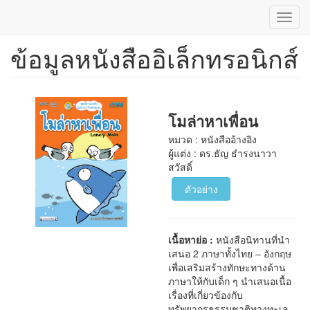
Toggl
navig
ข้อมูลหนังสืออิเล็กทรอนิกส์
ข้าม
ไป
ยัง
เนื้อหา
หลัก
โมล่าหาเพื่อน
หมวด : หนังสืออ้างอิง
ผู้แต่ง : ดร.ธัญ ธำรงนาวา
สวัสดิ์
ตัวอย่าง
เนื้อหาย่อ :
หนังสือนิทานที่นำ
เสนอ 2 ภาษาทั้งไทย – อังกฤษ
เพื่อเสริมสร้างทักษะทางด้าน
ภาษาให้กับเด็ก ๆ นำเสนอเนื้อ
เรื่องที่เกี่ยวข้องกับ
ทรัพยากรธรรมชาติทางทะเล