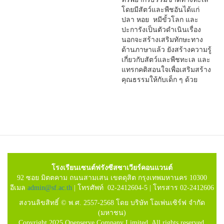
โดยมีสัตว์และพืชอันได้แก่
ปลา หอย หมีขั้วโลก และ
ปะการังเป็นตัวดำเนินเรื่อง
นอกจะสร้างเสริมทักษะทาง
ด้านภาษาแล้ว ยังสร้างความรู้
เกี่ยวกับสัตว์และพืชทะเล และ
แทรกคติสอนใจเพื่อเสริมสร้าง
คุณธรรมให้กับเด็ก ๆ ด้วย
โรงเรียนเซนต์ฟรังซีสซาเวียร์คอนแวนต์
92 ซอย มิตตคาม ถนนสามเสน เขตดุสิต กรุงเทพมหานคร 10300
อีเมล
admin@sf.ac.th
| โทรศัพท์ 02-2412604-5 | โทรสาร 02-2412606
สงวนลิขสิทธิ์ © พ.ศ. 2557-2568 โดย บริษัท โอเพ่นเซิร์ฟ จำกัด
(มหาชน)
Copyright 2025 Openserve Company Limited. All rights reserved.