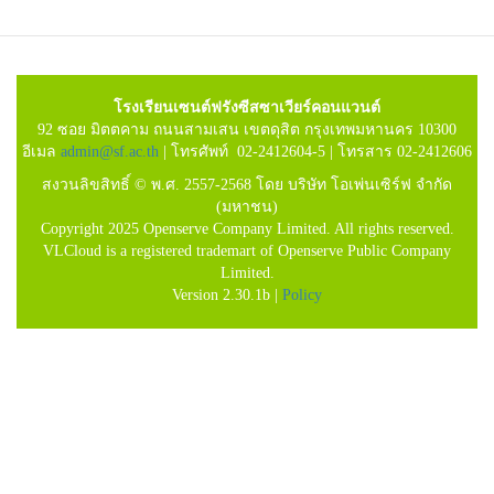
โรงเรียนเซนต์ฟรังซีสซาเวียร์คอนแวนต์
92 ซอย มิตตคาม ถนนสามเสน เขตดุสิต กรุงเทพมหานคร 10300
อีเมล
admin@sf.ac.th
| โทรศัพท์ 02-2412604-5 | โทรสาร 02-2412606
สงวนลิขสิทธิ์ © พ.ศ. 2557-2568 โดย บริษัท โอเพ่นเซิร์ฟ จำกัด
(มหาชน)
Copyright 2025 Openserve Company Limited. All rights reserved.
VLCloud is a registered trademart of Openserve Public Company
Limited.
Version 2.30.1b |
Policy