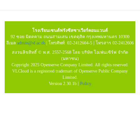
โรงเรียนเซนต์ฟรังซีสซาเวียร์คอนแวนต์
92 ซอย มิตตคาม ถนนสามเสน เขตดุสิต กรุงเทพมหานคร 10300
อีเมล
admin@sf.ac.th
| โทรศัพท์ 02-2412604-5 | โทรสาร 02-2412606
สงวนลิขสิทธิ์ © พ.ศ. 2557-2568 โดย บริษัท โอเพ่นเซิร์ฟ จำกัด
(มหาชน)
Copyright 2025 Openserve Company Limited. All rights reserved.
VLCloud is a registered trademart of Openserve Public Company
Limited.
Version 2.30.1b |
Policy