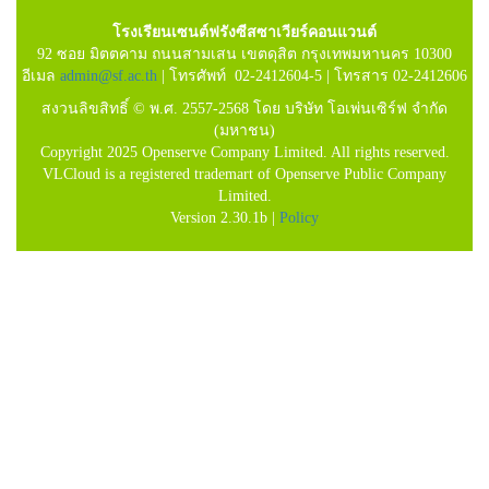
โรงเรียนเซนต์ฟรังซีสซาเวียร์คอนแวนต์
92 ซอย มิตตคาม ถนนสามเสน เขตดุสิต กรุงเทพมหานคร 10300
อีเมล
admin@sf.ac.th
| โทรศัพท์ 02-2412604-5 | โทรสาร 02-2412606
สงวนลิขสิทธิ์ © พ.ศ. 2557-2568 โดย บริษัท โอเพ่นเซิร์ฟ จำกัด
(มหาชน)
Copyright 2025 Openserve Company Limited. All rights reserved.
VLCloud is a registered trademart of Openserve Public Company
Limited.
Version 2.30.1b |
Policy