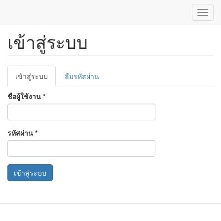
Toggl
navig
เข้าสู่ระบบ
ข้าม
ไป
ยัง
เนื้อหา
Primary
หลัก
เข้าสู่ระบบ
(แท็บ
ลืมรหัสผ่าน
tabs
ปัจจุบัน)
ชื่อผู้ใช้งาน
*
รหัสผ่าน
*
เข้าสู่ระบบ