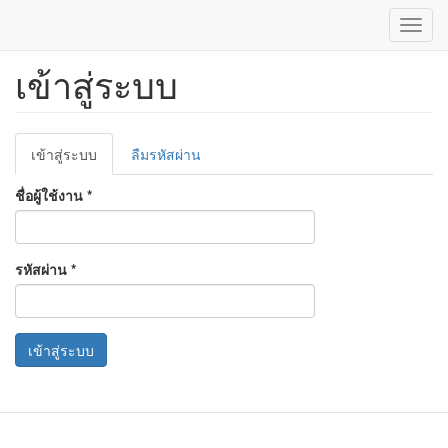
Toggl
navig
เข้าสู่ระบบ
ข้าม
ไป
ยัง
เนื้อหา
Primary
หลัก
เข้าสู่ระบบ
(แท็บ
ลืมรหัสผ่าน
tabs
ปัจจุบัน)
ชื่อผู้ใช้งาน
*
รหัสผ่าน
*
เข้าสู่ระบบ