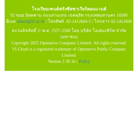
โรงเรียนเซนต์ฟรังซีสซาเวียร์คอนแวนต์
92 ซอย มิตตคาม ถนนสามเสน เขตดุสิต กรุงเทพมหานคร 10300
อีเมล
admin@sf.ac.th
| โทรศัพท์ 02-2412604-5 | โทรสาร 02-2412606
สงวนลิขสิทธิ์ © พ.ศ. 2557-2568 โดย บริษัท โอเพ่นเซิร์ฟ จำกัด
(มหาชน)
Copyright 2025 Openserve Company Limited. All rights reserved.
VLCloud is a registered trademart of Openserve Public Company
Limited.
Version 2.30.1b |
Policy