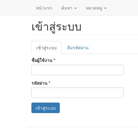
หน้าแรก
ค้นหา
หมวดหมู่
เข้าสู่ระบบ
ข้าม
ไป
ยัง
เนื้อหา
Primary
หลัก
เข้าสู่ระบบ
(แท็บ
ลืมรหัสผ่าน
tabs
ปัจจุบัน)
ชื่อผู้ใช้งาน
*
รหัสผ่าน
*
เข้าสู่ระบบ