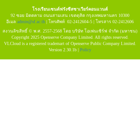
โรงเรียนเซนต์ฟรังซีสซาเวียร์คอนแวนต์
92 ซอย มิตตคาม ถนนสามเสน เขตดุสิต กรุงเทพมหานคร 10300
อีเมล
admin@sf.ac.th
| โทรศัพท์ 02-2412604-5 | โทรสาร 02-2412606
สงวนลิขสิทธิ์ © พ.ศ. 2557-2568 โดย บริษัท โอเพ่นเซิร์ฟ จำกัด (มหาชน)
Copyright 2025 Openserve Company Limited. All rights reserved.
VLCloud is a registered trademart of Openserve Public Company Limited.
Version 2.30.1b |
Policy