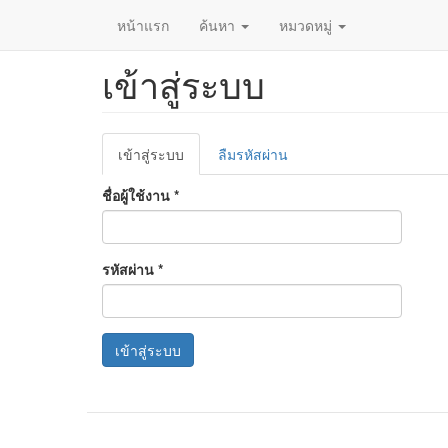
หน้าแรก
ค้นหา
หมวดหมู่
เข้าสู่ระบบ
ข้าม
ไป
ยัง
เนื้อหา
Primary
หลัก
เข้าสู่ระบบ
(แท็บ
ลืมรหัสผ่าน
tabs
ปัจจุบัน)
ชื่อผู้ใช้งาน
*
รหัสผ่าน
*
เข้าสู่ระบบ