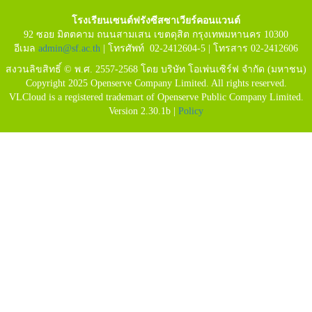
โรงเรียนเซนต์ฟรังซีสซาเวียร์คอนแวนต์
92 ซอย มิตตคาม ถนนสามเสน เขตดุสิต กรุงเทพมหานคร 10300
อีเมล
admin@sf.ac.th
| โทรศัพท์ 02-2412604-5 | โทรสาร 02-2412606
สงวนลิขสิทธิ์ © พ.ศ. 2557-2568 โดย บริษัท โอเพ่นเซิร์ฟ จำกัด (มหาชน)
Copyright 2025 Openserve Company Limited. All rights reserved.
VLCloud is a registered trademart of Openserve Public Company Limited.
Version 2.30.1b |
Policy