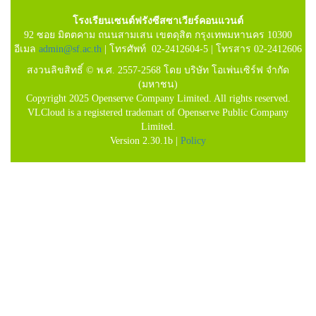
โรงเรียนเซนต์ฟรังซีสซาเวียร์คอนแวนต์
92 ซอย มิตตคาม ถนนสามเสน เขตดุสิต กรุงเทพมหานคร 10300
อีเมล
admin@sf.ac.th
| โทรศัพท์ 02-2412604-5 | โทรสาร 02-2412606
สงวนลิขสิทธิ์ © พ.ศ. 2557-2568 โดย บริษัท โอเพ่นเซิร์ฟ จำกัด
(มหาชน)
Copyright 2025 Openserve Company Limited. All rights reserved.
VLCloud is a registered trademart of Openserve Public Company
Limited.
Version 2.30.1b |
Policy