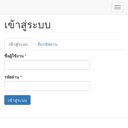
Toggl
navig
เข้าสู่ระบบ
ข้าม
ไป
ยัง
เนื้อหา
Primary
หลัก
เข้าสู่ระบบ
(แท็บ
ลืมรหัสผ่าน
tabs
ปัจจุบัน)
ชื่อผู้ใช้งาน
*
รหัสผ่าน
*
เข้าสู่ระบบ